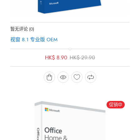
地位：
有存货
暂无评论
(0)
视窗 8.1 专业版 OEM
原
当
HK$
8.90
HK$
29.90
价
前
为：
价
HK$ 29.90。
格
为：
HK$ 8.90。
促销中