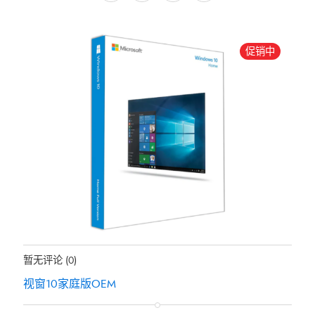
为：
HK$ 394.04。
促销中
地位：
有存货
暂无评论
(0)
视窗10家庭版OEM
原
当