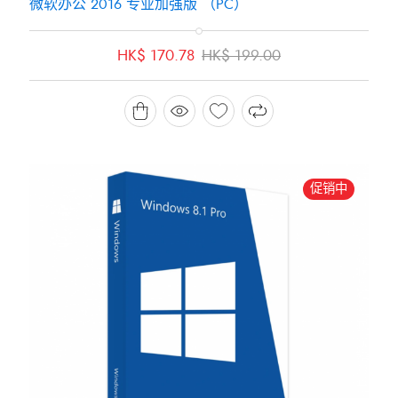
微软办公 2016 专业加强版 （PC）
原
当
HK$
170.78
HK$
199.00
价
前
为：
价
HK$ 199.00。
格
为：
HK$ 170.78。
促销中