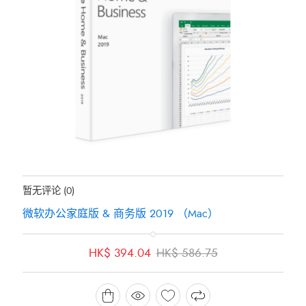
地位：
有存货
暂无评论
(0)
微软办公家庭版 & 商务版 2019 （Mac）
原
当
HK$
394.04
HK$
586.75
价
前
为：
价
HK$ 586.75。
格