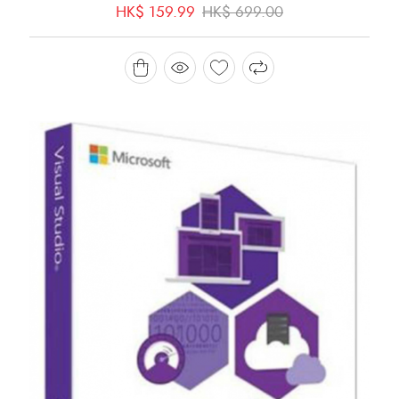
HK$
159.99
HK$
699.00
价
前
为：
价
HK$ 699.00。
格
为：
HK$ 159.99。