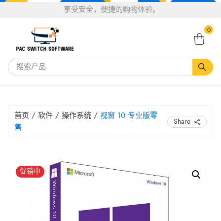
选
享受安全，便捷的购物体验。
告诉一个关于Pacswitch软件的恶魔 下单可享20％
择
搜
的折扣。
享受20％折扣*
语
0
索：
言
首页
/
软件
/
操作系统
/
视窗 10 专业版零
Share
售
原
当
视
促销中
窗
价
前
10
为：
价
专
HK$ 59.90。
格
业
为：