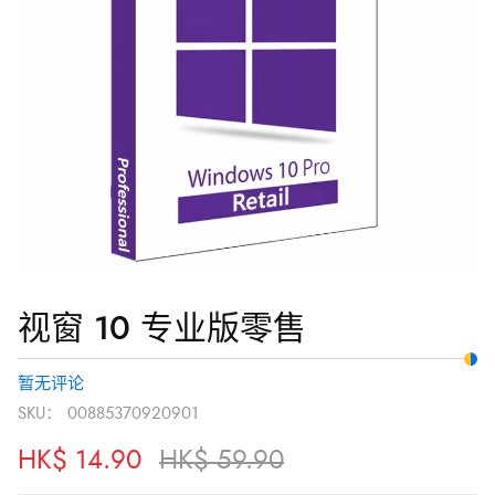
版
HK$ 14.90。
零
售
数
量
视窗 10 专业版零售
暂无评论
SKU：
00885370920901
HK$
14.90
HK$
59.90