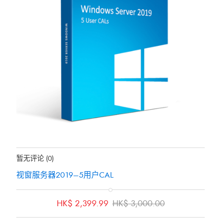
地位：
有存货
暂无评论
(0)
视窗服务器2019–5用户CAL
原
当
HK$
2,399.99
HK$
3,000.00
价
前