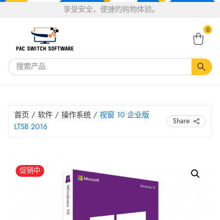
选
享受安全，便捷的购物体验。
告诉一个关于Pacswitch软件的恶魔 下单可享20％
择
搜
的折扣。
享受20％折扣*
语
0
索：
言
首页
/
软件
/
操作系统
/
视窗 10 企业版
Share
LTSB 2016
原
当
视
促销中
窗
价
前
10
为：
价
企
HK$ 18,050.61。
格
业
为：