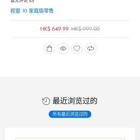
暂无评论
(0)
视窗 10 家庭版零售
原
当
HK$
649.99
HK$
999.00
价
前
为：
价
HK$ 999.00。
格
为：
HK$ 649.99。
最近浏览过的
所有最近浏览过的