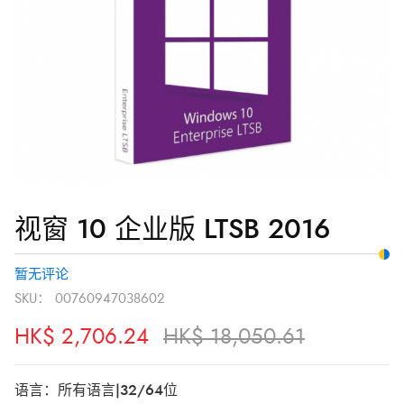
版
HK$ 2,706.24。
LTSB
2016
数
量
视窗 10 企业版 LTSB 2016
暂无评论
SKU：
00760947038602
HK$
2,706.24
HK$
18,050.61
语言：所有语言|32/64位