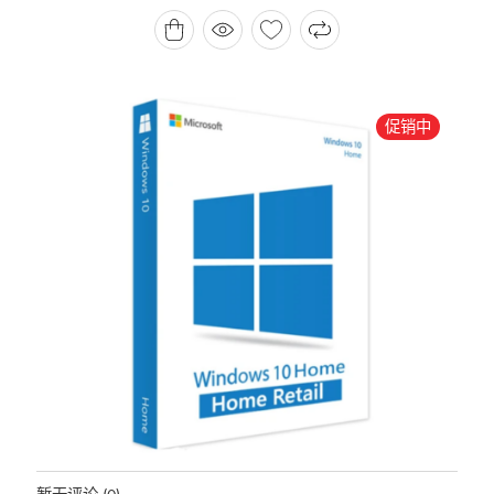
为：
价
HK$ 3,000.00。
格
为：
HK$ 2,399.99。
促销中
地位：
有存货