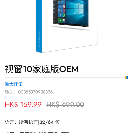
版
HK$ 159.99。
OEM
数
量
视窗10家庭版OEM
暂无评论
SKU：
00885370938876
HK$
159.99
HK$
699.00
语言：所有语言|32/64 位