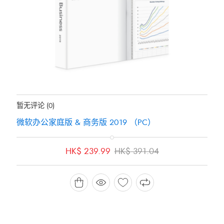
地位：
有存货
暂无评论
(0)
微软办公家庭版 & 商务版 2019 （PC）
原
当
HK$
239.99
HK$
391.04
价
前
为：
价
HK$ 391.04。
格
为：
HK$ 239.99。