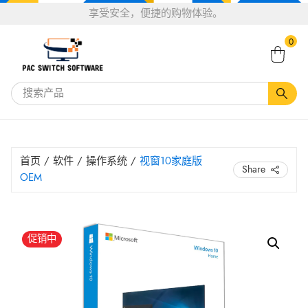
选
享受安全，便捷的购物体验。
告诉一个关于Pacswitch软件的恶魔 下单可享20％
择
搜
的折扣。
享受20％折扣*
语
0
索：
言
首页
/
软件
/
操作系统
/
视窗10家庭版
Share
OEM
原
当
视
促销中
窗
价
前
10
为：
价
家
HK$ 699.00。
格
庭
为：