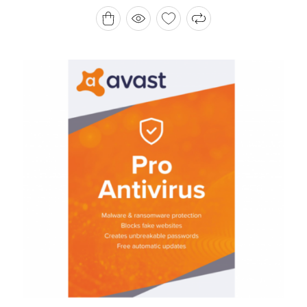
为：
价
HK$ 2,000.00。
格
为：
HK$ 698.00。