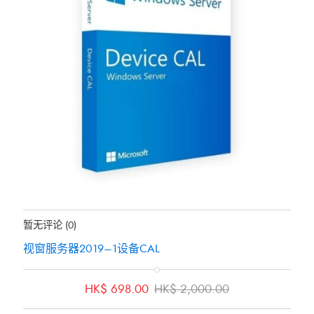
地位：
有存货
暂无评论
(0)
视窗服务器2019–1设备CAL
原
当
HK$
698.00
HK$
2,000.00
价
前