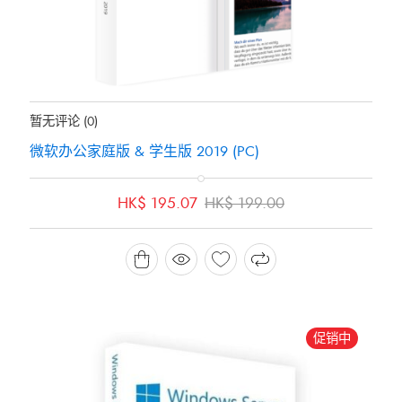
地位：
有存货
暂无评论
(0)
微软办公家庭版 & 学生版 2019 (PC)
原
当
HK$
195.07
HK$
199.00
价
前
为：
价
HK$ 199.00。
格
为：
HK$ 195.07。
促销中