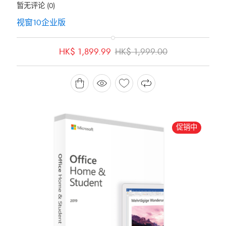
暂无评论
(0)
视窗10企业版
原
当
HK$
1,899.99
HK$
1,999.00
价
前
为：
价
HK$ 1,999.00。
格
为：
HK$ 1,899.99。
促销中